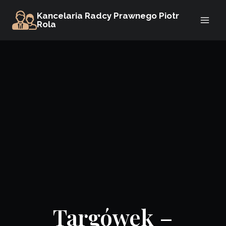
Przejdź
Kancelaria Radcy Prawnego Piotr
do
Rola
treści
Targówek –